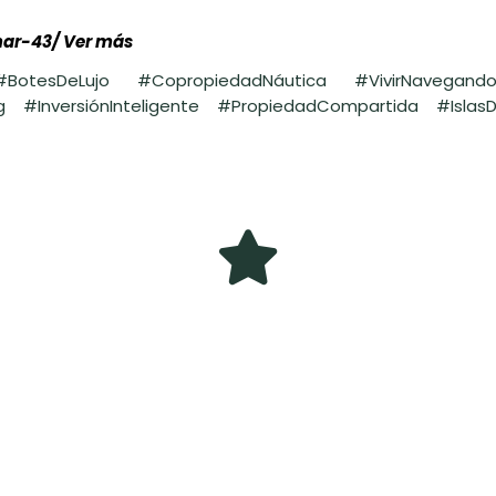
mar-43/
Ver más
tesDeLujo #CopropiedadNáutica #VivirNavegando 
ing #InversiónInteligente #PropiedadCompartida #Isl