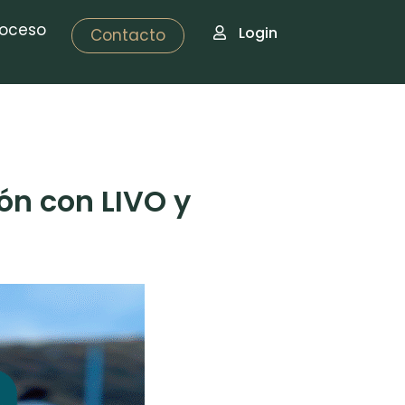
roceso
Login
Contacto
ón con LIVO y