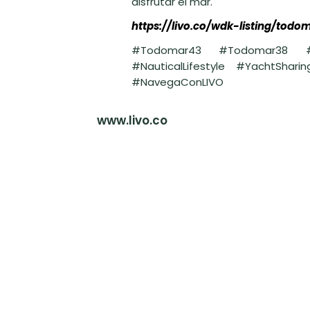
disfrutar el mar.
https://livo.co/wdk-listing/todo
#Todomar43 #Todomar38 #Bo
#NauticalLifestyle #YachtShar
#NavegaConLIVO
www.livo.co