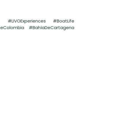
#LIVOExperiences #BoatLife
asDeColombia #BahíaDeCartagena