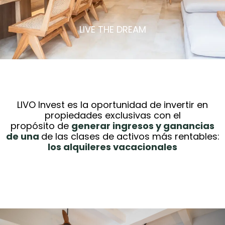
LIVE THE DREAM
Tu Acceso a una Inversión
Inmobiliaria en Alquileres
LIVO Invest es la oportunidad de invertir en
propiedades exclusivas con el
Vacacionales Rentables
propósito de
generar ingresos y ganancias
de una
de las clases de activos más rentables:
los alquileres vacacionales
Ver Proyectos