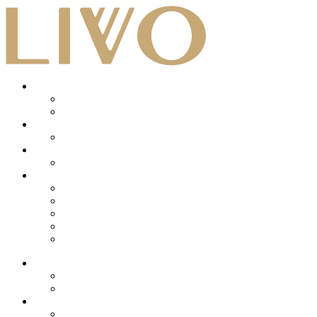
Ir
al
contenido
LIVO HOMES
Nuestros Bienes
Vende tu Propiedad
LIVO BOATS
Nuestros Botes
LIVO INVEST
Nuestros Bienes
Nuestro proceso
¿Cómo funciona LIVO?
Nosotros
Blog LIVO
Trabaja con Nosotros
Preguntas Frecuentes LIVO
LIVO HOMES
Nuestros Bienes
Vende tu Propiedad
LIVO BOATS
Nuestros Botes