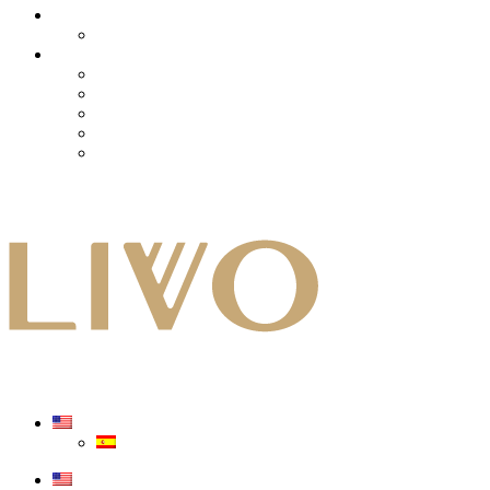
LIVO INVEST
Nuestros Bienes
Nuestro proceso
¿Cómo funciona LIVO?
Nosotros
Blog LIVO
Trabaja con Nosotros
Preguntas Frecuentes LIVO
Contacto
Login
Login
Contacto
Login
Login